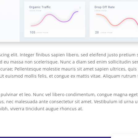
ing elit. Integer finibus sapien libero, sed eleifend justo pretium 
od eu massa non scelerisque. Nunc a diam sed enim sollicitudin s
a curae; Pellentesque molestie mauris sit amet sapien ultrices, quis 
Ut euismod mollis felis, et congue ex mattis vitae. Aliquam rutrum
pulvinar et leo. Nunc vel libero condimentum, congue magna eget,
us, nec malesuada ante consectetur sit amet. Vestibulum id urna ut 
ibh, viverra tincidunt augue rhoncus at.