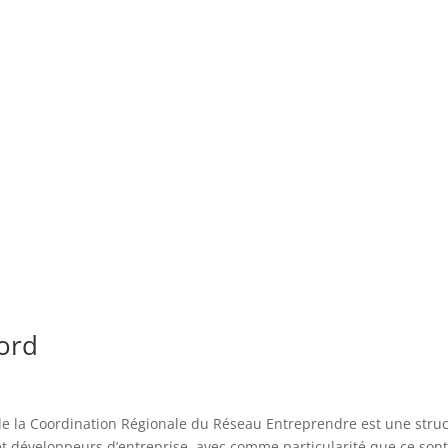
ord
 la Coordination Régionale du Réseau Entreprendre est une stru
 développeurs d’entreprise, avec comme particularité que ce son