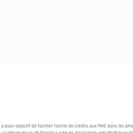
 pour objectif de faciliter l’octroi de crédits aux PME dans les ph
. La région Hauts de France a créé en association avec Bpifrance d