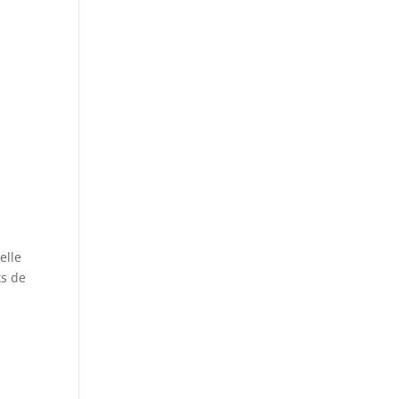
elle
ts de